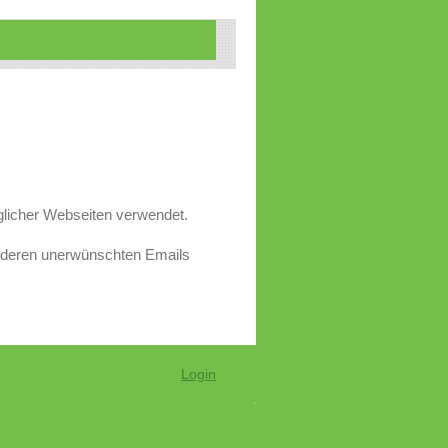
nglicher Webseiten verwendet.
nderen unerwünschten Emails
Login