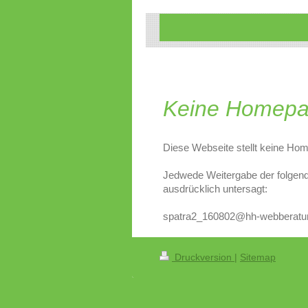
Keine Homepa
Diese Webseite stellt keine Hom
Jedwede Weitergabe der folgen
ausdrücklich untersagt:
spatra2_160802@hh-webberatu
Druckversion
|
Sitemap